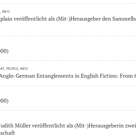
, INFO
lain veröffentlicht als (Mit-)Herausgeber den Sammelban
000)
T, PEOPLE, INFO
 "Anglo-German Entanglements in English Fiction: From t
000)
dith Müller veröffentlicht als (Mit-)Herausgeberin zwei
nschaft