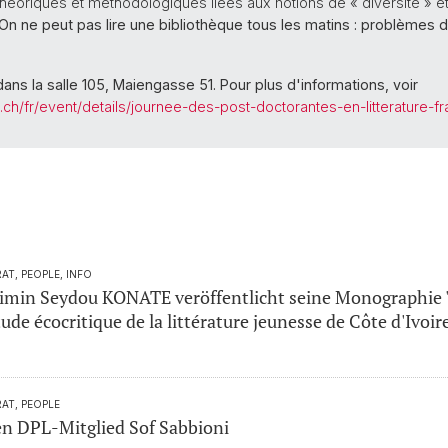
théoriques et méthodologiques liées aux notions de « diversité » et
On ne peut pas lire une bibliothèque tous les matins : problèmes
 dans la salle 105, Maiengasse 51. Pour plus d'informations, voir
bas.ch/fr/event/details/journee-des-post-doctorantes-en-litterature-
T, PEOPLE, INFO
min Seydou KONATE veröffentlicht seine Monographie "L
tude écocritique de la littérature jeunesse de Côte d'Ivoir
AT, PEOPLE
n DPL-Mitglied Sof Sabbioni