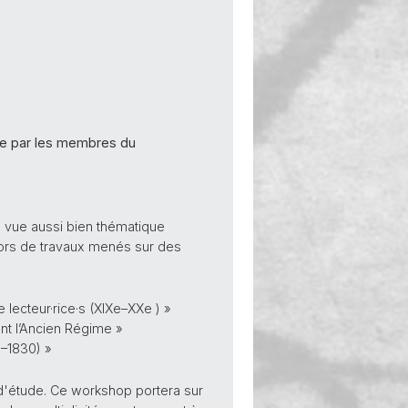
ée par les membres du
de vue aussi bien thématique
lors de travaux menés sur des
 lecteur·rice·s (XIXe–XXe ) »
nt l’Ancien Régime »
0–1830) »
 d'étude. Ce workshop portera sur