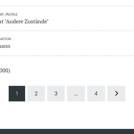
AT, PEOPLE
ht "Andere Zustände"
SATION
mann
000)
1
2
3
...
4