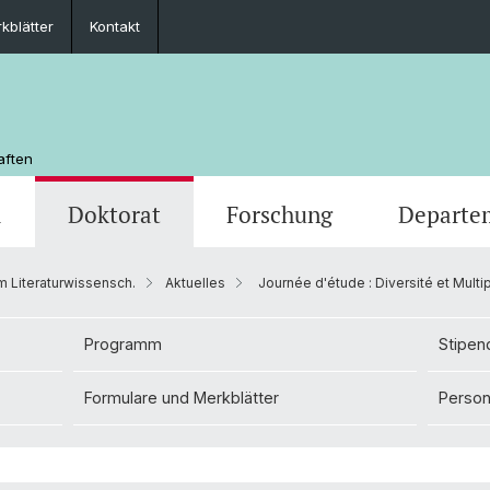
kblätter
Kontakt
aften
m
Doktorat
Forschung
Departe
 Literaturwissensch.
Aktuelles
Journée d'étude : Diversité et Multip
chaft
Veranstaltungen
Masterstudium
Doktoratsprogramm Literaturwissensch.
Departementsleitung
Newsle
Mobilit
Depar
Programm
Stipen
Medienspiegel
MSG Sprache und Kommunikation
Unterrichtskommissionen
Studie
Scienti
Formulare und Merkblätter
Perso
Kontakt