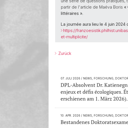
une série de questions pratiques, 
partir de l'article de Maéva Boris
« 
littéraires ».
La journée aura lieu le 4 juin 2024
https://franzoesistik.philhist.uni
et-multiplicite/
Zurück
07. JULI 2026
/ NEWS, FORSCHUNG, DOKTORA
DPL-Absolvent Dr. Katienegni
enjeux et défis écologiques. É
erschienen am 1. März 2026).
10. APR. 2026
/ NEWS, FORSCHUNG, DOKTOR
Bestandenes Doktoratsexame