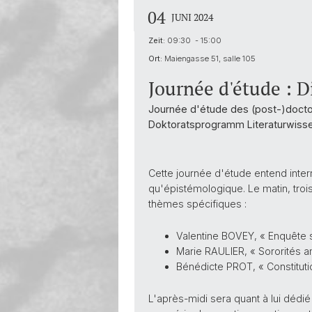
04
JUNI 2024
Zeit:
09:30 - 15:00
Ort:
Maiengasse 51, salle 105
Journée d'étude : Di
Journée d'étude des (post-)docto
Doktoratsprogramm Literaturwissen
Cette journée d'étude entend interr
qu'épistémologique. Le matin, tro
thèmes spécifiques :
Valentine BOVEY, « Enquête s
Marie RAULIER, « Sororités 
Bénédicte PROT, « Constitut
L'après-midi sera quant à lui dédi