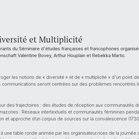
versité et Multiplicité
rants du Séminaire d'études françaises et francophones organis
schaft Valentine Bovey, Arthur Houplain et Rebekka Martic.
oger les notions de « diversité » et de « multiplicité » d'un point 
is communications seront centrées sur des problèmes rencontrés 
ur des trajectoires : des études de réception aux communautés de
amazones : Réseaux intertextuels et communautés féminines penda
ion et approche d’un corpus de sources sur la convalescence (173
é à une table ronde animée par les organisateur.rices de la journée