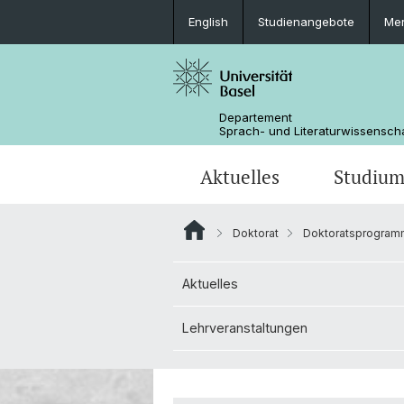
English
Studienangebote
Mer
Departement
Sprach- und Literaturwissensch
Aktuelles
Studiu
Doktorat
Doktoratsprogramm
News
Bachelorstudium
Doktoratsprogramm Sprachwissens
Personen
Aktuelles
Offene Stellen
MSG Literaturwissenschaft
Departementsverwaltung
Lehrveranstaltungen
Dokumente & Merkblätter