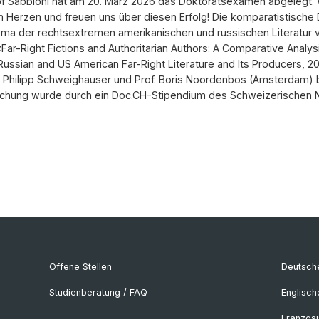
f Sabbioni hat am 20. März 2026 das Doktoratsexamen abgelegt. W
Herzen und freuen uns über diesen Erfolg! Die komparatistische 
a der rechtsextremen amerikanischen und russischen Literatur ve
«Far-Right Fictions and Authoritarian Authors: A Comparative Analys
ussian and US American Far-Right Literature and Its Producers, 
. Philipp Schweighauser und Prof. Boris Noordenbos (Amsterdam) b
chung wurde durch ein Doc.CH-Stipendium des Schweizerischen N
Offene Stellen
Deutsche
Studienberatung / FAQ
Englisch
Französi