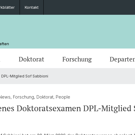
kblätter
Kontakt
aften
m
Doktorat
Forschung
Departe
DPL-Mitglied Sof Sabbioni
chaft
Veranstaltungen
Masterstudium
Doktoratsprogramm Literaturwissensch.
Departementsleitung
Newsle
Mobilit
Depar
Medienspiegel
MSG Sprache und Kommunikation
Unterrichtskommissionen
Studie
Scienti
 News, Forschung, Doktorat, People
enes Doktoratsexamen DPL-Mitglied 
Kontakt