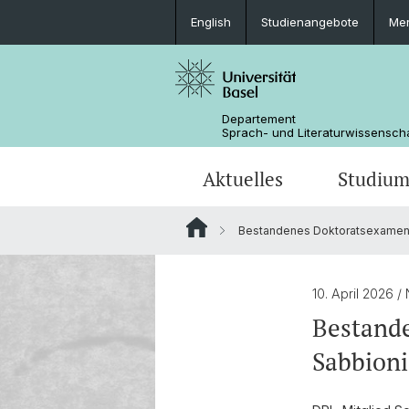
English
Studienangebote
Mer
Departement
Sprach- und Literaturwissensch
Aktuelles
Studiu
Bestandenes Doktoratsexamen 
News
Bachelorstudium
Doktoratsprogramm Sprachwissens
Personen
Offene Stellen
MSG Literaturwissenschaft
Departementsverwaltung
10. April 2026
/
Bestand
Dokumente & Merkblätter
Sabbioni