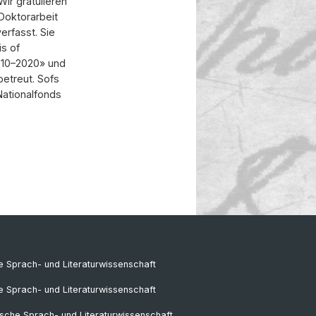
ir gratulieren
Doktorarbeit
rfasst. Sie
is of
2010–2020» und
etreut. Sofs
ationalfonds
 Sprach- und Literaturwissenschaft
e Sprach- und Literaturwissenschaft
sche Sprach- und Literaturwissenschaft