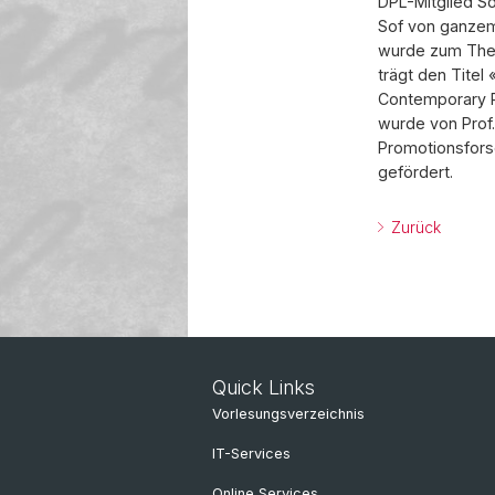
DPL-Mitglied So
Sof von ganzem 
wurde zum Them
trägt den Titel 
Contemporary R
wurde von Prof
Promotionsfors
gefördert.
Zurück
Quick Links
Vorlesungsverzeichnis
IT-Services
Online Services