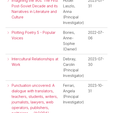
Imagining the 90s. The First
Hodel
2023-07-
Post-Soviet Decade and its
Laszlo,
31
Narratives in Literature and
Anna
Culture
(Principal
Investigator)
Plotting Poetry 5 - Popular
Bories,
2022-07-
Voices
Anne-
06
Sophie
(Owner)
Intercultural Relationships at
Debray,
2023-07-
Work
Carolin
30
(Principal
Investigator)
Punctuation uncovered. A
Ferrari,
2023-10-
dialogue with translators,
Angela
31
teachers, students, writers,
(Principal
journalists, lawyers, web
Investigator)
operators, publishers,