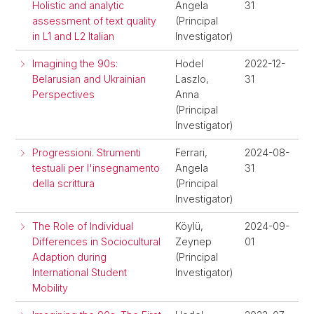
Holistic and analytic
Angela
31
assessment of text quality
(Principal
in L1 and L2 Italian
Investigator)
Imagining the 90s:
Hodel
2022-12-
Belarusian and Ukrainian
Laszlo,
31
Perspectives
Anna
(Principal
Investigator)
Progressioni. Strumenti
Ferrari,
2024-08-
testuali per l'insegnamento
Angela
31
della scrittura
(Principal
Investigator)
The Role of Individual
Köylü,
2024-09-
Differences in Sociocultural
Zeynep
01
Adaption during
(Principal
International Student
Investigator)
Mobility