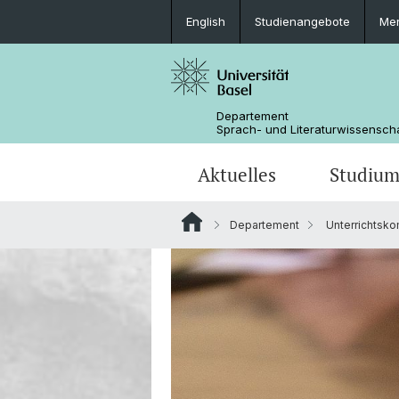
English
Studienangebote
Mer
Departement
Sprach- und Literaturwissensch
Aktuelles
Studiu
Departement
Unterrichtsk
News
Bachelorstudium
Doktoratsprogramm Sprachwissens
Personen
Offene Stellen
MSG Literaturwissenschaft
Departementsverwaltung
Dokumente & Merkblätter