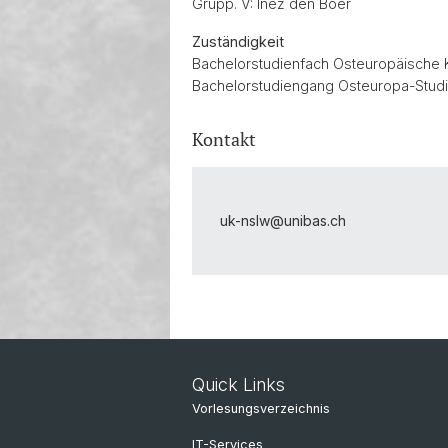
Grupp. V: Inez den Boer
Zuständigkeit
Bachelorstudienfach Osteuropäische 
Bachelorstudiengang Osteuropa-Stud
Kontakt
uk-nslw@
unibas.ch
Quick Links
Vorlesungsverzeichnis
IT-Services