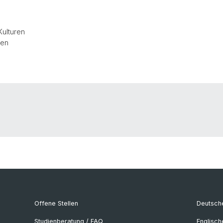
Kulturen
ien
Offene Stellen
Deutsche
Studienberatung / FAQ
Englisch