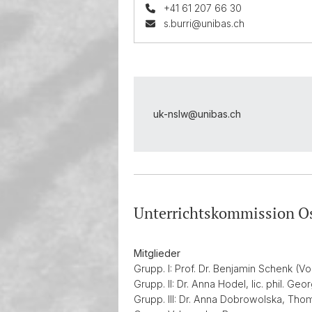
+41 61 207 66 30
s.burri@unibas.ch
uk-nslw@
unibas.ch
Unterrichtskommission O
Mitglieder
Grupp. I: Prof. Dr. Benjamin Schenk (Vor
Grupp. II: Dr. Anna Hodel, lic. phil. Ge
Grupp. III: Dr. Anna Dobrowolska, Tho