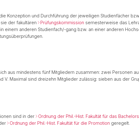
 die Konzeption und Durchführung der jeweiligen Studienfächer b
sie der fakultären
Prüfungskommission
semesterweise das Lehra
e in einem anderen Studienfach/-gang bzw. an einer anderen Hoch
stungsüberprüfungen.
ich aus mindestens fünf Mitgliedern zusammen: zwei Personen aus
nd V. Maximal sind dreizehn Mitglieder zulässig: sieben aus der Gru
ionen sind in der
Ordnung der Phil.-Hist. Fakultät für das Bachelor
 der
Ordnung der Phil.-Hist. Fakultät für die Promotion
geregelt.