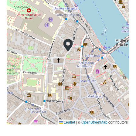
Leaflet
|
©
OpenStreetMap
contributors