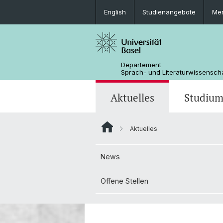
English
Studienangebote
Mer
Departement
Sprach- und Literaturwissensch
Aktuelles
Studiu
Aktuelles
News
Bachelorstudium
Doktoratsprogramm Sprachwissens
Personen
News
Offene Stellen
MSG Literaturwissenschaft
Departementsverwaltung
Offene Stellen
Dokumente & Merkblätter