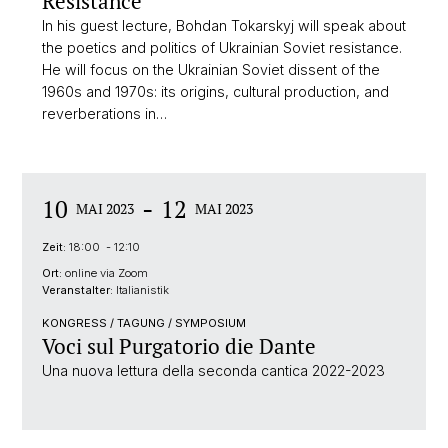
Resistance
In his guest lecture, Bohdan Tokarskyj will speak about
the poetics and politics of Ukrainian Soviet resistance.
He will focus on the Ukrainian Soviet dissent of the
1960s and 1970s: its origins, cultural production, and
reverberations in…
-
10
12
MAI 2023
MAI 2023
Zeit:
18:00 - 12:10
Ort:
online via Zoom
Veranstalter:
Italianistik
KONGRESS / TAGUNG / SYMPOSIUM
Voci sul Purgatorio die Dante
Una nuova lettura della seconda cantica 2022-2023