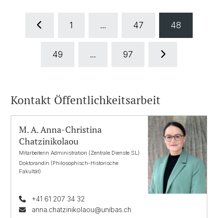
1
...
47
48
49
...
97
Kontakt Öffentlichkeitsarbeit
M. A. Anna-Christina
Chatzinikolaou
Mitarbeiterin Administration (Zentrale Dienste SL)
Doktorandin (Philosophisch-Historische
Fakultät)
+41 61 207 34 32
anna.chatzinikolaou@unibas.ch