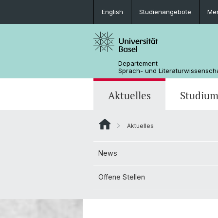
English
Studienangebote
Mer
Departement
Sprach- und Literaturwissensch
Aktuelles
Studiu
Aktuelles
News
Bachelorstudium
Doktoratsprogramm Sprachwissens
Personen
News
Offene Stellen
MSG Literaturwissenschaft
Departementsverwaltung
Offene Stellen
Dokumente & Merkblätter