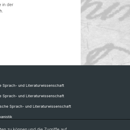
 in der
h.
 Sprach- und Literaturwissenschaft
e Sprach- und Literaturwissenschaft
sche Sprach- und Literaturwissenschaft
anistik
ik
en zu können und die Zugriffe auf