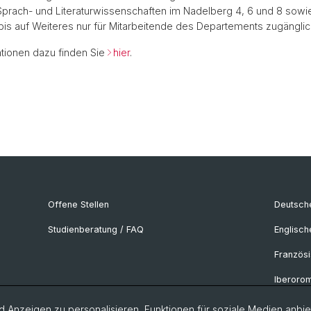
rach- und Literaturwissenschaften im Nadelberg 4, 6 und 8 sowie
is auf Weiteres nur für Mitarbeitende des Departements zugänglic
ationen dazu finden Sie
hier
.
Offene Stellen
Deutsche
Studienberatung / FAQ
Englisch
Französi
Iberorom
Italianist
 Anzeigen zu personalisieren, Funktionen für soziale Medien anbiet