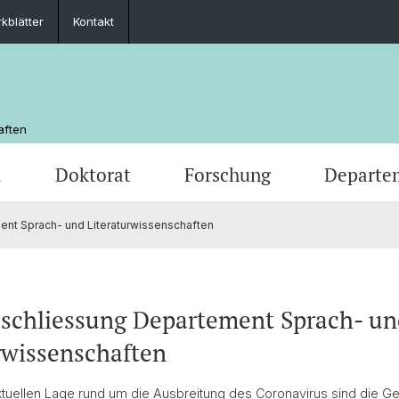
kblätter
Kontakt
aften
m
Doktorat
Forschung
Departe
t Sprach- und Literaturwissenschaften
chaft
Veranstaltungen
Masterstudium
Doktoratsprogramm Literaturwissensch.
Departementsleitung
Newsle
Mobilit
Depar
Medienspiegel
MSG Sprache und Kommunikation
Unterrichtskommissionen
Studie
Scienti
schliessung Departement Sprach- un
Kontakt
rwissenschaften
ktuellen Lage rund um die Ausbreitung des Coronavirus sind die 