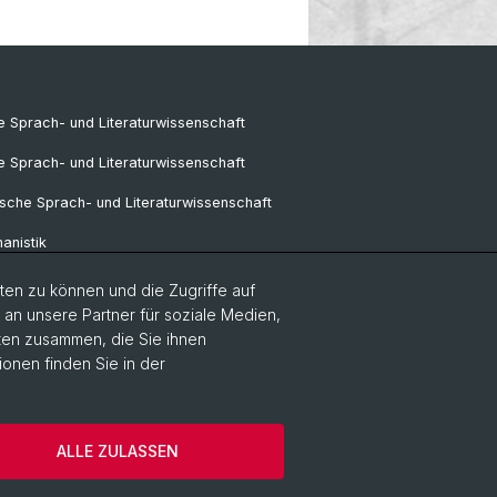
 Sprach- und Literaturwissenschaft
e Sprach- und Literaturwissenschaft
sche Sprach- und Literaturwissenschaft
anistik
ik
en zu können und die Zugriffe auf
n unsere Partner für soziale Medien,
k
aten zusammen, die Sie ihnen
ionen finden Sie in der
pa-Studien
tudies
ALLE ZULASSEN
um
Kontakt
Cookies