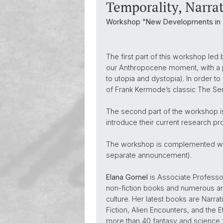
Temporality, Narra
Workshop "New Developments in The
The first part of this workshop led
our Anthropocene moment, with a pa
to utopia and dystopia). In order to 
of Frank Kermode’s classic The Sen
The second part of the workshop is 
introduce their current research pr
The workshop is complemented with
separate announcement).
Elana Gomel
is Associate Professor
non-fiction books and numerous art
culture. Her latest books are Narr
Fiction, Alien Encounters, and the
more than 40 fantasy and science fi