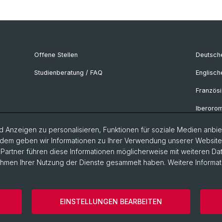
Offene Stellen
Deutsche
Studienberatung / FAQ
Englisch
Französi
Iberorom
Italianist
 Anzeigen zu personalisieren, Funktionen für soziale Medien anbiet
dem geben wir Informationen zu Ihrer Verwendung unserer Website a
Nordisti
artner führen diese Informationen möglicherweise mit weiteren D
Rahmen Ihrer Nutzung der Dienste gesammelt haben. Weitere Informat
Osteuro
Slavic S
EINSTELLUNGEN BEARBEITEN
ärung
Philosophisch-Historische Fakultät
Home
Impress