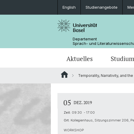
English
Studienangebote
Mer
Departement
Sprach- und Literaturwissensch
Aktuelles
Studiu
Temporality, Narrativity, and t
News
Bachelorstudium
Doktoratsprogramm Sprachwissens
Personen
Offene Stellen
MSG Literaturwissenschaft
Departementsverwaltung
05
DEZ. 2019
Dokumente & Merkblätter
Zeit:
09:30 - 17:00
Ort:
Kollegienhaus, Sitzungszimmer 206, Pet
WORKSHOP