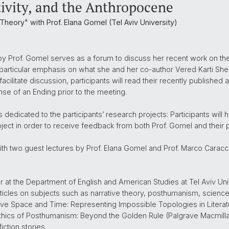
tivity, and the Anthropocene
ory" with Prof. Elana Gomel (Tel Aviv University)
 by Prof. Gomel serves as a forum to discuss her recent work on the 
rticular emphasis on what she and her co-author Vered Karti Shemto
facilitate discussion, participants will read their recently published
se of an Ending prior to the meeting.
dedicated to the participants’ research projects: Participants will h
oject in order to receive feedback from both Prof. Gomel and their 
 two guest lectures by Prof. Elana Gomel and Prof. Marco Caracci
 at the Department of English and American Studies at Tel Aviv Unive
icles on subjects such as narrative theory, posthumanism, science f
ative Space and Time: Representing Impossible Topologies in Litera
 Ethics of Posthumanism: Beyond the Golden Rule (Palgrave Macmillan
ction stories.