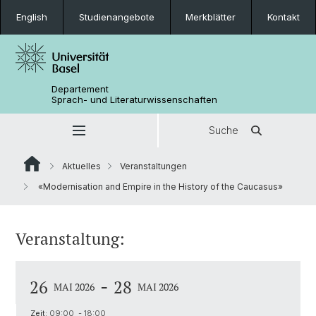
English
Studienangebote
Merkblätter
Kontakt
Departement
Sprach- und Literaturwissenschaften
Suche
Aktuelles
Veranstaltungen
«Modernisation and Empire in the History of the Caucasus»
Veranstaltung:
-
26
28
MAI 2026
MAI 2026
Zeit:
09:00 - 18:00