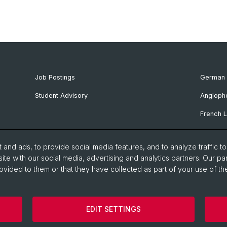
Job Postings
German 
Student Advisory
Angloph
French L
Ibero-R
and ads, to provide social media features, and to analyze traffic t
Italian 
ite with our social media, advertising and analytics partners. Our pa
ovided to them or that they have collected as part of your use of the
Nordic S
Eastern 
EDIT SETTINGS
Faculty of Humanities and Social Sciences
Home
Legal 