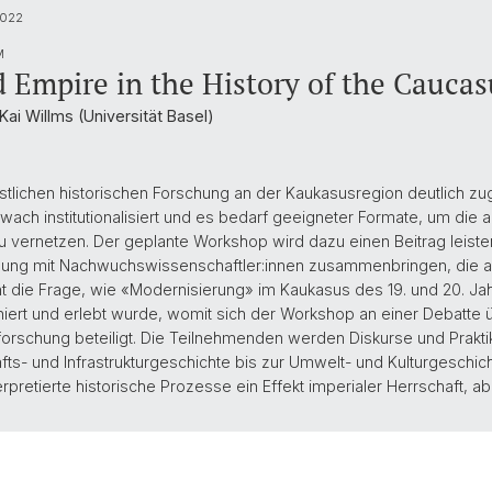
.022
M
 Empire in the History of the Caucas
Kai Willms (Universität Basel)
stlichen historischen Forschung an der Kaukasusregion deutlich z
ch institutionalisiert und es bedarf geeigneter Formate, um die au
u vernetzen. Der geplante Workshop wird dazu einen Beitrag leiste
hung mit Nachwuchswissenschaftler:innen zusammenbringen, die a
eht die Frage, wie «Modernisierung» im Kaukasus des 19. und 20. Jah
niert und erlebt wurde, womit sich der Workshop an einer Debatte
forschung beteiligt. Die Teilnehmenden werden Diskurse und Prakti
afts- und Infrastrukturgeschichte bis zur Umwelt- und Kulturgeschich
rpretierte historische Prozesse ein Effekt imperialer Herrschaft, 