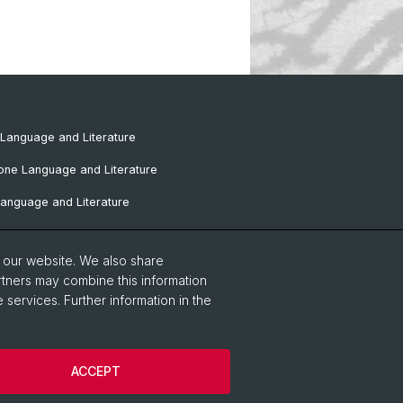
Language and Literature
one Language and Literature
anguage and Literature
omance Language and Literature
o our website. We also share
Language and Literature
rtners may combine this information
 services. Further information in the
tudies
European Studies
ACCEPT
Notice
Cookies