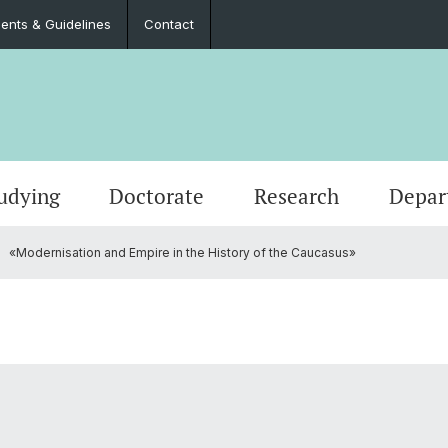
nts & Guidelines
Contact
udying
Doctorate
Research
Depar
«Modernisation and Empire in the History of the Caucasus»
Events
Master’s Degrees
Doctoral Program in Literary Studies
Administration
Job Po
Langua
Teach
Documents & Guidelines
Contac