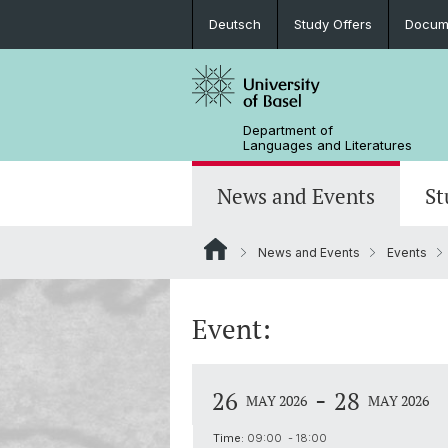
Deutsch
Study Offers
Docume
Department of
Languages and Literatures
News and Events
St
News and Events
Events
News
Bachelor’s Degrees
Doctoral Program in Linguistics
Departmental Assembly
In the Media
Student Advisory Service
Scientific Advisory Board
Event:
-
26
28
MAY 2026
MAY 2026
Time:
09:00 - 18:00