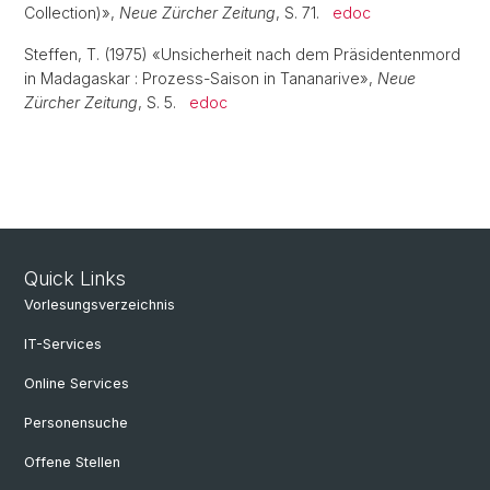
Collection)»,
Neue Zürcher Zeitung
, S. 71.
edoc
Steffen, T. (1975) «Unsicherheit nach dem Präsidentenmord
in Madagaskar : Prozess-Saison in Tananarive»,
Neue
Zürcher Zeitung
, S. 5.
edoc
Quick Links
Vorlesungsverzeichnis
IT-Services
Online Services
Personensuche
Offene Stellen