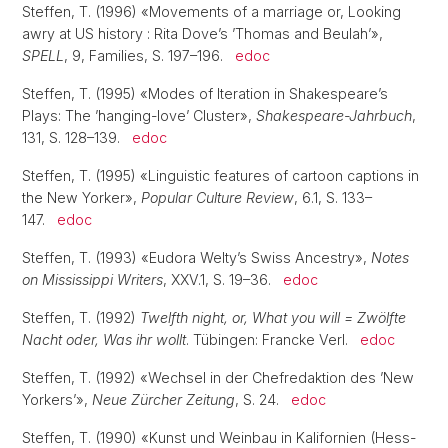
Steffen, T. (1996) «Movements of a marriage or, Looking
awry at US history : Rita Dove’s ’Thomas and Beulah’»,
SPELL
, 9, Families, S. 197–196.
edoc
Steffen, T. (1995) «Modes of Iteration in Shakespeare’s
Plays: The ’hanging-love’ Cluster»,
Shakespeare-Jahrbuch
,
131, S. 128–139.
edoc
Steffen, T. (1995) «Linguistic features of cartoon captions in
the New Yorker»,
Popular Culture Review
, 6.1, S. 133–
147.
edoc
Steffen, T. (1993) «Eudora Welty’s Swiss Ancestry»,
Notes
on Mississippi Writers
, XXV.1, S. 19–36.
edoc
Steffen, T. (1992)
Twelfth night, or, What you will = Zwölfte
Nacht oder, Was ihr wollt
. Tübingen: Francke Verl.
edoc
Steffen, T. (1992) «Wechsel in der Chefredaktion des ’New
Yorkers’»,
Neue Zürcher Zeitung
, S. 24.
edoc
Steffen, T. (1990) «Kunst und Weinbau in Kalifornien (Hess-