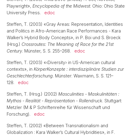
Playwright»,
Encyclopedia of the Midwest
. Ohio: Ohio State
University Press.
edoc
Steffen, T. (2003) «Gray Areas: Representation, Identities
and Politics in Afro-American Race Performances - Kara
Walker’s Hybrid Body Concepts», in P. Boi und S. Broeck
(Hrsg.)
Crossroutes: The Meaning of Race for the 21st
Century
. Münster, S. S. 255–268.
edoc
Steffen, T. (2003) «‹Diversity› in US-American cultural
contexts», in
KörperKonzepte : interdisziplinäre Studien zur
Geschlechterforschung
. Münster: Waxmann, S. S. 121–
128.
edoc
Steffen, T. (Hrsg.) (2002)
Masculinities - Maskulinitäten :
Mythos - Realität - Repräsentation - Rollendruck
. Stuttgart:
Metzler (M & P Schriftenreihe für Wissenschaft und
Forschung).
edoc
Steffen, T. (2002) «Between Transnationalism and
Globalization : Kara Walker’s Cultural Hybridities», in F.