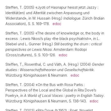
Steffen, T. (2005) «Jyoti of Hasnapur heisst jetzt Jazzy :
Identität(en) und Alterität zwischen Anpassung und
Widerstand», in W. Hussain (Hrsg.)
Indialogue
. Zürich (Indian
Association), S. S. 169–178.
edoc
Steffen, T. (2005) «The desire of knowledge or, the body in
excess : Lewis Nkosi’s play ‹the black psychiatrist›», in L.
Stiebel und L. Gunner (Hrsg.)
Still beating the drum : critical
perspectives on Lewis Nkosi
. Amsterdam: Rodopi
(Cross/cultures), S. S. 103–126.
edoc
Steffen, T., Rosenthal, C. und Väth, A. (Hrsg.) (2004)
Gender
studies : Wissenschaftstheorien und Gesellschaftskritik
.
Würzburg: Königshausen & Neumann.
edoc
Steffen, T. (2004) «On the Bus with Rosa Parks :
Perspectives of the Local and the Global in Rita Dove’s
Poetry», in
A World of Local Voices : poetry in English Today
.
Würzburg: Königshausen & Neumann, S. 136–143.
edoc
Steffen, T. (2003) «Rita Dove (b.1952) : Poet, Novelist,