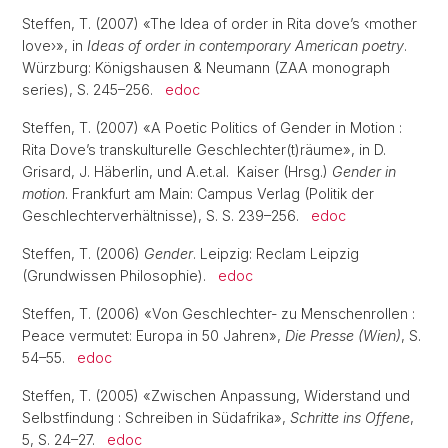
Steffen, T. (2007) «The Idea of order in Rita dove’s ‹mother
love›», in
Ideas of order in contemporary American poetry
.
Würzburg: Königshausen & Neumann (ZAA monograph
series), S. 245–256.
edoc
Steffen, T. (2007) «A Poetic Politics of Gender in Motion :
Rita Dove’s transkulturelle Geschlechter(t)räume», in D.
Grisard, J. Häberlin, und A.et.al. Kaiser (Hrsg.)
Gender in
motion
. Frankfurt am Main: Campus Verlag (Politik der
Geschlechterverhältnisse), S. S. 239–256.
edoc
Steffen, T. (2006)
Gender
. Leipzig: Reclam Leipzig
(Grundwissen Philosophie).
edoc
Steffen, T. (2006) «Von Geschlechter- zu Menschenrollen :
Peace vermutet: Europa in 50 Jahren»,
Die Presse (Wien)
, S.
54–55.
edoc
Steffen, T. (2005) «Zwischen Anpassung, Widerstand und
Selbstfindung : Schreiben in Südafrika»,
Schritte ins Offene
,
5, S. 24–27.
edoc