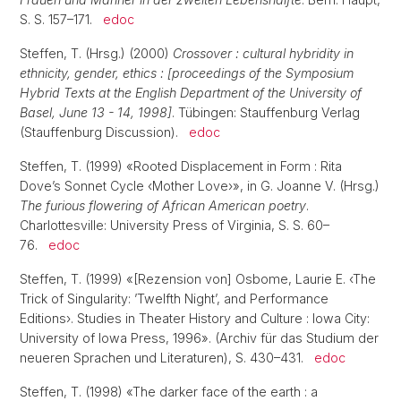
S. S. 157–171.
edoc
Steffen, T. (Hrsg.) (2000)
Crossover : cultural hybridity in
ethnicity, gender, ethics : [proceedings of the Symposium
Hybrid Texts at the English Department of the University of
Basel, June 13 - 14, 1998]
. Tübingen: Stauffenburg Verlag
(Stauffenburg Discussion).
edoc
Steffen, T. (1999) «Rooted Displacement in Form : Rita
Dove’s Sonnet Cycle ‹Mother Love›», in G. Joanne V. (Hrsg.)
The furious flowering of African American poetry
.
Charlottesville: University Press of Virginia, S. S. 60–
76.
edoc
Steffen, T. (1999) «[Rezension von] Osbome, Laurie E. ‹The
Trick of Singularity: ’Twelfth Night’, and Performance
Editions›. Studies in Theater History and Culture : Iowa City:
University of Iowa Press, 1996». (Archiv für das Studium der
neueren Sprachen und Literaturen), S. 430–431.
edoc
Steffen, T. (1998) «The darker face of the earth : a