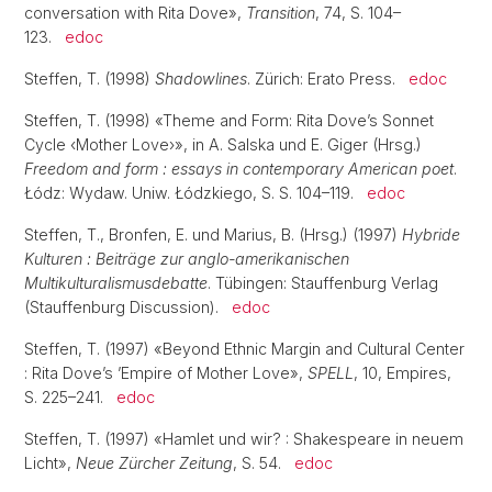
conversation with Rita Dove»,
Transition
, 74, S. 104–
123.
edoc
Steffen, T. (1998)
Shadowlines
. Zürich: Erato Press.
edoc
Steffen, T. (1998) «Theme and Form: Rita Dove’s Sonnet
Cycle ‹Mother Love›», in A. Salska und E. Giger (Hrsg.)
Freedom and form : essays in contemporary American poet
.
Łódz: Wydaw. Uniw. Łódzkiego, S. S. 104–119.
edoc
Steffen, T., Bronfen, E. und Marius, B. (Hrsg.) (1997)
Hybride
Kulturen : Beiträge zur anglo-amerikanischen
Multikulturalismusdebatte
. Tübingen: Stauffenburg Verlag
(Stauffenburg Discussion).
edoc
Steffen, T. (1997) «Beyond Ethnic Margin and Cultural Center
: Rita Dove’s ’Empire of Mother Love»,
SPELL
, 10, Empires,
S. 225–241.
edoc
Steffen, T. (1997) «Hamlet und wir? : Shakespeare in neuem
Licht»,
Neue Zürcher Zeitung
, S. 54.
edoc