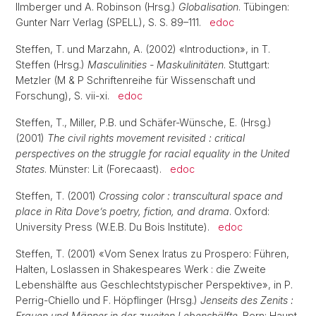
Ilmberger und A. Robinson (Hrsg.)
Globalisation
. Tübingen:
Gunter Narr Verlag (SPELL), S. S. 89–111.
edoc
Steffen, T. und Marzahn, A. (2002) «Introduction», in T.
Steffen (Hrsg.)
Masculinities - Maskulinitäten
. Stuttgart:
Metzler (M & P Schriftenreihe für Wissenschaft und
Forschung), S. vii-xi.
edoc
Steffen, T., Miller, P.B. und Schäfer-Wünsche, E. (Hrsg.)
(2001)
The civil rights movement revisited : critical
perspectives on the struggle for racial equality in the United
States
. Münster: Lit (Forecaast).
edoc
Steffen, T. (2001)
Crossing color : transcultural space and
place in Rita Dove’s poetry, fiction, and drama
. Oxford:
University Press (W.E.B. Du Bois Institute).
edoc
Steffen, T. (2001) «Vom Senex Iratus zu Prospero: Führen,
Halten, Loslassen in Shakespeares Werk : die Zweite
Lebenshälfte aus Geschlechtstypischer Perspektive», in P.
Perrig-Chiello und F. Höpflinger (Hrsg.)
Jenseits des Zenits :
Frauen und Männer in der zweiten Lebenshälfte
. Bern: Haupt,