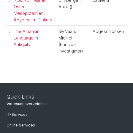
NOMAD – Naher
Dirnberger,
Laufend
Osten,
Anita ()
Mesopotamien,
Ägypten im Diskurs
The Albanian
de Vaan,
Abgeschlossen
Language in
Michiel
Antiquity
(Principal
Investigator)
Quick Links
Vorlesungsverzeichnis
IT-Services
Online Services