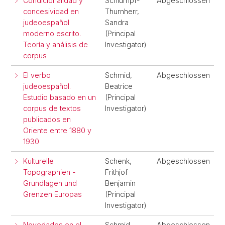
Condicionalidad y
Schlumpf-
Abgeschlossen
concesividad en
Thurnherr,
judeoespañol
Sandra
moderno escrito.
(Principal
Teoría y análisis de
Investigator)
corpus
El verbo
Schmid,
Abgeschlossen
judeoespañol.
Beatrice
Estudio basado en un
(Principal
corpus de textos
Investigator)
publicados en
Oriente entre 1880 y
1930
Kulturelle
Schenk,
Abgeschlossen
Topographien -
Frithjof
Grundlagen und
Benjamin
Grenzen Europas
(Principal
Investigator)
Novedades en el
Schmid,
Abgeschlossen