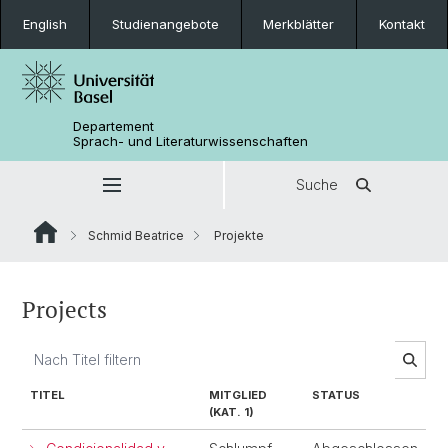
English
Studienangebote
Merkblätter
Kontakt
Departement
Sprach- und Literaturwissenschaften
Suche
Schmid Beatrice
Projekte
Projects
TITEL
MITGLIED
STATUS
(KAT. 1)