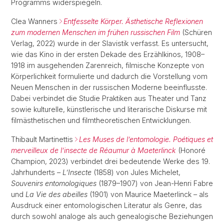
Programms widerspiegeln.
Clea Wanners
Entfesselte Körper. Ästhetische Reflexionen
zum modernen Menschen im frühen russischen Film
(Schüren
Verlag, 2022) wurde in der Slavistik verfasst. Es untersucht,
wie das Kino in der ersten Dekade des Erzählkinos, 1908–
1918 im ausgehenden Zarenreich, filmische Konzepte von
Körperlichkeit formulierte und dadurch die Vorstellung vom
Neuen Menschen in der russischen Moderne beeinflusste.
Dabei verbindet die Studie Praktiken aus Theater und Tanz
sowie kulturelle, künstlerische und literarische Diskurse mit
filmästhetischen und filmtheoretischen Entwicklungen.
Thibault Martinettis
Les Muses de l’entomologie. Poétiques et
merveilleux de l’insecte de Réaumur à Maeterlinck
(Honoré
Champion, 2023) verbindet drei bedeutende Werke des 19.
Jahrhunderts –
L’Insecte
(1858) von Jules Michelet,
Souvenirs entomologiques
(1879–1907) von Jean-Henri Fabre
und
La Vie des abeilles
(1901) von Maurice Maeterlinck – als
Ausdruck einer entomologischen Literatur als Genre, das
durch sowohl analoge als auch genealogische Beziehungen