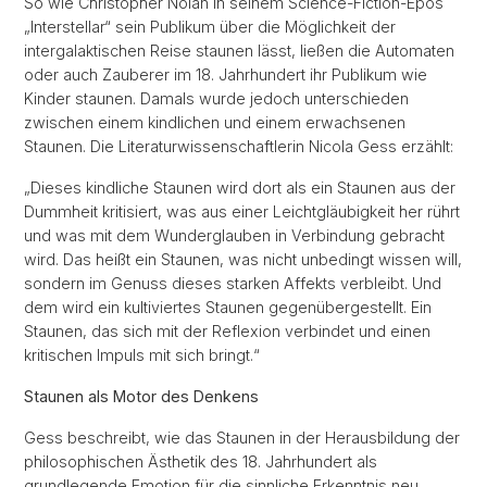
So wie Christopher Nolan in seinem Science-Fiction-Epos
„Interstellar“ sein Publikum über die Möglichkeit der
intergalaktischen Reise staunen lässt, ließen die Automaten
oder auch Zauberer im 18. Jahrhundert ihr Publikum wie
Kinder staunen. Damals wurde jedoch unterschieden
zwischen einem kindlichen und einem erwachsenen
Staunen. Die Literaturwissenschaftlerin Nicola Gess erzählt:
„Dieses kindliche Staunen wird dort als ein Staunen aus der
Dummheit kritisiert, was aus einer Leichtgläubigkeit her rührt
und was mit dem Wunderglauben in Verbindung gebracht
wird. Das heißt ein Staunen, was nicht unbedingt wissen will,
sondern im Genuss dieses starken Affekts verbleibt. Und
dem wird ein kultiviertes Staunen gegenübergestellt. Ein
Staunen, das sich mit der Reflexion verbindet und einen
kritischen Impuls mit sich bringt.“
Staunen als Motor des Denkens
Gess beschreibt, wie das Staunen in der Herausbildung der
philosophischen Ästhetik des 18. Jahrhundert als
grundlegende Emotion für die sinnliche Erkenntnis neu