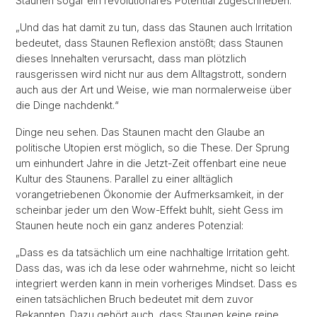
Staunen sogar ein revolutionäres Potential zugeschrieben.
„Und das hat damit zu tun, dass das Staunen auch Irritation
bedeutet, dass Staunen Reflexion anstößt; dass Staunen
dieses Innehalten verursacht, dass man plötzlich
rausgerissen wird nicht nur aus dem Alltagstrott, sondern
auch aus der Art und Weise, wie man normalerweise über
die Dinge nachdenkt.“
Dinge neu sehen. Das Staunen macht den Glaube an
politische Utopien erst möglich, so die These. Der Sprung
um einhundert Jahre in die Jetzt-Zeit offenbart eine neue
Kultur des Staunens. Parallel zu einer alltäglich
vorangetriebenen Ökonomie der Aufmerksamkeit, in der
scheinbar jeder um den Wow-Effekt buhlt, sieht Gess im
Staunen heute noch ein ganz anderes Potenzial:
„Dass es da tatsächlich um eine nachhaltige Irritation geht.
Dass das, was ich da lese oder wahrnehme, nicht so leicht
integriert werden kann in mein vorheriges Mindset. Dass es
einen tatsächlichen Bruch bedeutet mit dem zuvor
Bekannten. Dazu gehört auch, dass Staunen keine reine