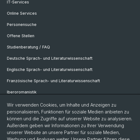
IT-Services
Online Services
Personensuche
Offene Stellen
Studienberatung / FAQ
Deutsche Sprach- und Literaturwissenschaft
Englische Sprach- und Literaturwissenschaft
Französische Sprach- und Literaturwissenschaft
Iberoromanistik
Italianistik
Wir verwenden Cookies, um Inhalte und Anzeigen zu
personalisieren, Funktionen für soziale Medien anbieten zu
Nordistik
können und die Zugriffe auf unserer Website zu analysieren.
Außerdem geben wir Informationen zu Ihrer Verwendung
Osteuropa-Studien
unserer Website an unsere Partner für soziale Medien,
Slavic Studies
Werbung und Analysen weiter. Unsere Partner führen diese