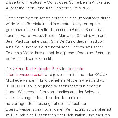
Dissertation "›satura‹ – Monströses Schreiben in Antike und
Aufklärung" den Zeno-Karl-Schindler-Preis 2025.
Unter dem Namen
satura
gerät hier eine ,monströse‘, durch
wilde Mischförmigkeit und intertextuelle Hypertrophie
gekennzeichnete Texttradition in den Blick. In Studien zu
Lucilius, Varro, Horaz, Petron, Martianus Capella, Hamann,
Jean Paul u.a. nähert sich Sina Dell’Anno dieser Tradition
aufs Neue, indem sie die notorische Unform satirischer
Texte als Motor ihrer autophilologischen Poetik ins Zentrum
der Aufmerksamkeit rückt.
Der
Zeno-Karl-Schindler-Preis für deutsche
Literaturwissenschaft
wird jeweils im Rahmen der SAGG-
Mitgliederversammlung verliehen. Mit dem Preisgeld von
10'000 CHF soll eine junge Wissenschaftlerin oder ein
junger Wissenschaftler vornehmlich aus der Schweiz
Unterstützung finden, die oder der mit einer
hervorragenden Leistung auf dem Gebiet der
Literaturwissenschaft oder deren Vermittlung aufgefallen ist
(z. B. durch eine Dissertation oder Habilitation) und dadurch