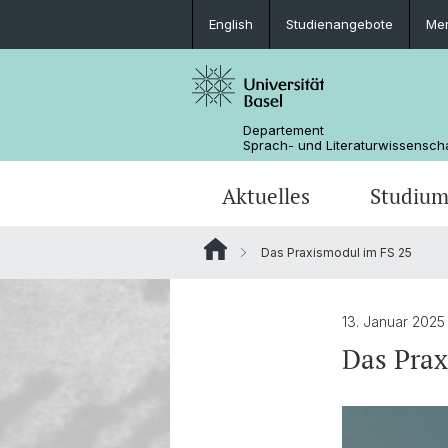
English
Studienangebote
Mer
Departement
Sprach- und Literaturwissensch
Aktuelles
Studiu
Das Praxismodul im FS 25
News
Bachelorstudium
Doktoratsprogramm Sprachwissens
Personen
Offene Stellen
MSG Literaturwissenschaft
Departementsverwaltung
13. Januar 2025
Das Prax
Dokumente & Merkblätter