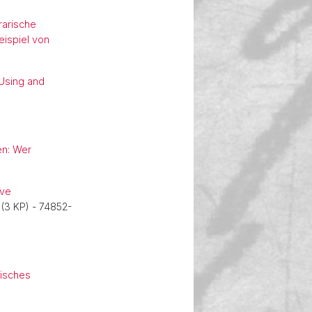
erarische
eispiel von
 Using and
en: Wer
ive
(3 KP) - 74852-
risches