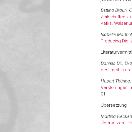
Bettina Braun, 
Zeitschriften z
Kafka, Walser 
Isabelle Marthot
Producing Digit
Literaturvermittl
Daniela Dill, Ev
bestimmt Litera
Hubert Thüring,
Verstörungen in
01
Übersetzung
Martina Flecken
Übersetzen – Ein