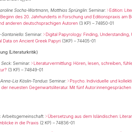
Caroline Socha-Wartmann, Matthias Sprünglin
: Seminar:
Edition: Lit
u Beginn des 20. Jahrhunderts in Forschung und Editionspraxis am B
und anderen deutschsprachigen Autoren
(3 KP) – 74850-01
-Santaniello
: Seminar:
Digital Papyrology: Finding, Understanding,
al Data on Ancient Greek Papyri
(3KP) – 74405-01
ung (Literaturkritik)
a Seck
: Seminar:
Literaturvermittlung: Hören, lesen, schreiben, fühl
tur?
(3 KP) – 74849-01
 Anna-Lia Käslin-Tanduo
: Seminar:
Psycho. Individuelle und kollekt
 der neuesten Gegenwartsliteratur. Mit fünf Autor:innengesprächen
: Arbeitsgemeinschaft:
Übersetzung aus dem Isländischen: Litera
blicke in die Praxis
(2 KP) – 74836-01