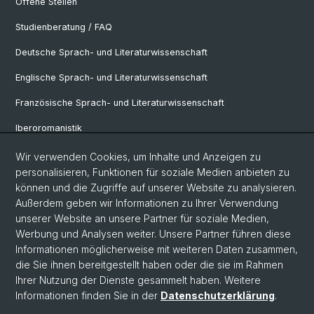
Offene Stellen
Studienberatung / FAQ
Deutsche Sprach- und Literaturwissenschaft
Englische Sprach- und Literaturwissenschaft
Französische Sprach- und Literaturwissenschaft
Iberoromanistik
Italianistik
Wir verwenden Cookies, um Inhalte und Anzeigen zu
personalisieren, Funktionen für soziale Medien anbieten zu
Nordistik
können und die Zugriffe auf unserer Website zu analysieren.
Außerdem geben wir Informationen zu Ihrer Verwendung
Osteuropa-Studien
unserer Website an unsere Partner für soziale Medien,
Slavic Studies
Werbung und Analysen weiter. Unsere Partner führen diese
Informationen möglicherweise mit weiteren Daten zusammen,
die Sie ihnen bereitgestellt haben oder die sie im Rahmen
Ihrer Nutzung der Dienste gesammelt haben. Weitere
© Universität Basel
Informationen finden Sie in der
Datenschutzerklärung
.
Datenschutzerklärung