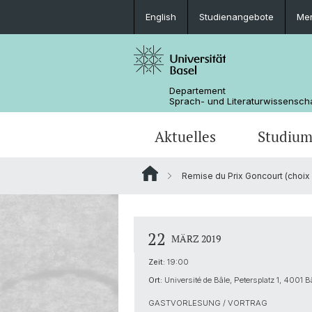
English
Studienangebote
Mer
Departement
Sprach- und Literaturwissensch
Aktuelles
Studiu
Remise du Prix Goncourt (choix 
News
Bachelorstudium
Doktoratsprogramm Sprachwissens
Personen
Offene Stellen
MSG Literaturwissenschaft
Departementsverwaltung
22
MÄRZ 2019
Dokumente & Merkblätter
Zeit:
19:00
Ort:
Université de Bâle, Petersplatz 1, 4001 B
GASTVORLESUNG / VORTRAG