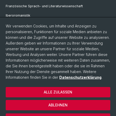
Französische Sprach- und Literaturwissenschaft
Iberoromanistik
Italianistik
Wir verwenden Cookies, um Inhalte und Anzeigen zu
personalisieren, Funktionen für soziale Medien anbieten zu
Nordistik
können und die Zugriffe auf unserer Website zu analysieren.
Außerdem geben wir Informationen zu Ihrer Verwendung
Osteuropa-Studien
unserer Website an unsere Partner für soziale Medien,
Slavic Studies
Werbung und Analysen weiter. Unsere Partner führen diese
Informationen möglicherweise mit weiteren Daten zusammen,
die Sie ihnen bereitgestellt haben oder die sie im Rahmen
Ihrer Nutzung der Dienste gesammelt haben. Weitere
© Universität Basel
Informationen finden Sie in der
Datenschutzerklärung
.
Datenschutzerklärung
Philosophisch-Historische Fakultät
ALLE ZULASSEN
Home
Impressum
ABLEHNEN
Kontakt
Cookies