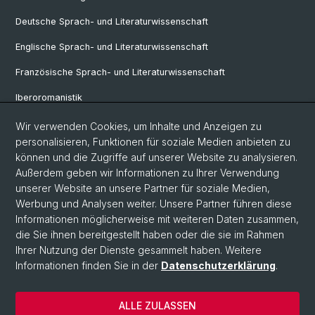
Deutsche Sprach- und Literaturwissenschaft
Englische Sprach- und Literaturwissenschaft
Französische Sprach- und Literaturwissenschaft
Iberoromanistik
Italianistik
Wir verwenden Cookies, um Inhalte und Anzeigen zu
personalisieren, Funktionen für soziale Medien anbieten zu
Nordistik
können und die Zugriffe auf unserer Website zu analysieren.
Außerdem geben wir Informationen zu Ihrer Verwendung
Osteuropa-Studien
unserer Website an unsere Partner für soziale Medien,
Slavic Studies
Werbung und Analysen weiter. Unsere Partner führen diese
Informationen möglicherweise mit weiteren Daten zusammen,
die Sie ihnen bereitgestellt haben oder die sie im Rahmen
Ihrer Nutzung der Dienste gesammelt haben. Weitere
© Universität Basel
Informationen finden Sie in der
Datenschutzerklärung
.
Datenschutzerklärung
Philosophisch-Historische Fakultät
ALLE ZULASSEN
Home