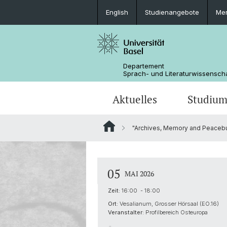
English
Studienangebote
Mer
Departement
Sprach- und Literaturwissensch
Aktuelles
Studiu
"Archives, Memory and Peacebui
News
Bachelorstudium
Doktoratsprogramm Sprachwissens
Personen
Offene Stellen
MSG Literaturwissenschaft
Departementsverwaltung
05
MAI 2026
Dokumente & Merkblätter
Zeit:
16:00 - 18:00
Ort:
Vesalianum, Grosser Hörsaal (EO.16)
Veranstalter:
Profilbereich Osteuropa