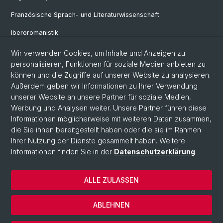
Französische Sprach- und Literaturwissenschaft
Iberoromanistik
Italianistik
Wir verwenden Cookies, um Inhalte und Anzeigen zu
personalisieren, Funktionen für soziale Medien anbieten zu
Nordistik
können und die Zugriffe auf unserer Website zu analysieren.
Außerdem geben wir Informationen zu Ihrer Verwendung
Osteuropa-Studien
unserer Website an unsere Partner für soziale Medien,
Slavic Studies
Werbung und Analysen weiter. Unsere Partner führen diese
Informationen möglicherweise mit weiteren Daten zusammen,
die Sie ihnen bereitgestellt haben oder die sie im Rahmen
Ihrer Nutzung der Dienste gesammelt haben. Weitere
© Universität Basel
Informationen finden Sie in der
Datenschutzerklärung
.
Datenschutzerklärung
Philosophisch-Historische Fakultät
ALLE ZULASSEN
Home
Impressum
ABLEHNEN
Kontakt