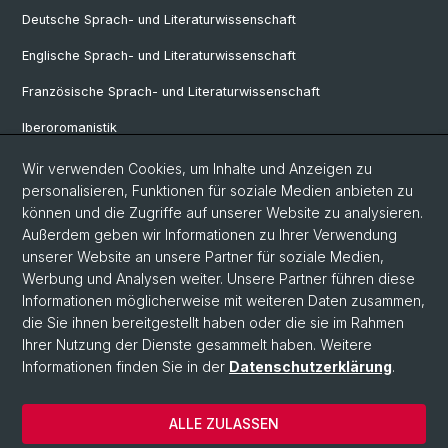
Deutsche Sprach- und Literaturwissenschaft
Englische Sprach- und Literaturwissenschaft
Französische Sprach- und Literaturwissenschaft
Iberoromanistik
Italianistik
Wir verwenden Cookies, um Inhalte und Anzeigen zu
personalisieren, Funktionen für soziale Medien anbieten zu
Nordistik
können und die Zugriffe auf unserer Website zu analysieren.
Außerdem geben wir Informationen zu Ihrer Verwendung
Osteuropa-Studien
unserer Website an unsere Partner für soziale Medien,
Slavic Studies
Werbung und Analysen weiter. Unsere Partner führen diese
Informationen möglicherweise mit weiteren Daten zusammen,
die Sie ihnen bereitgestellt haben oder die sie im Rahmen
Ihrer Nutzung der Dienste gesammelt haben. Weitere
© Universität Basel
Informationen finden Sie in der
Datenschutzerklärung
.
Datenschutzerklärung
Philosophisch-Historische Fakultät
ALLE ZULASSEN
Home