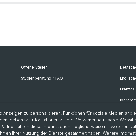
Offene Stellen
Deutsche
Studienberatung / FAQ
Englisch
Französi
Iberorom
Italianist
 Anzeigen zu personalisieren, Funktionen für soziale Medien anbiet
dem geben wir Informationen zu Ihrer Verwendung unserer Website a
Nordisti
artner führen diese Informationen möglicherweise mit weiteren D
Rahmen Ihrer Nutzung der Dienste gesammelt haben. Weitere Informat
Osteuro