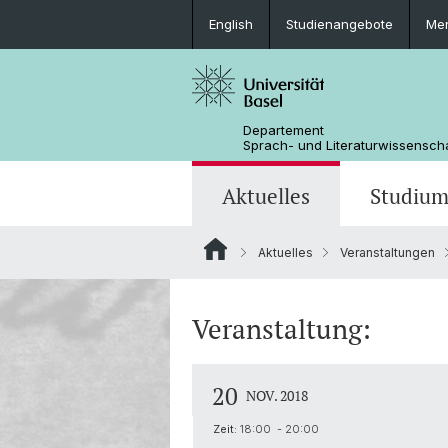
English
Studienangebote
Mer
Departement
Sprach- und Literaturwissensch
Aktuelles
Studiu
Aktuelles
Veranstaltungen
News
Bachelorstudium
Doktoratsprogramm Sprachwissens
Personen
Offene Stellen
MSG Literaturwissenschaft
Departementsverwaltung
Veranstaltung:
Dokumente & Merkblätter
20
NOV. 2018
Zeit:
18:00 - 20:00