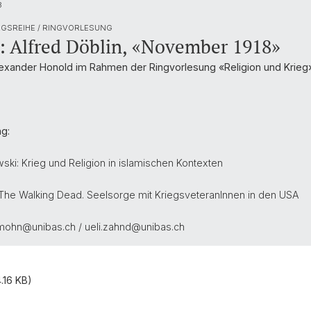
3
GSREIHE / RINGVORLESUNG
 Alfred Döblin, «November 1918»
 Alexander Honold im Rahmen der Ringvorlesung «Religion und Krieg
g:
owski: Krieg und Religion in islamischen Kontexten
er: The Walking Dead. Seelsorge mit KriegsveteranInnen in den USA
mohn@unibas.ch / ueli.zahnd@unibas.ch
.16 KB)