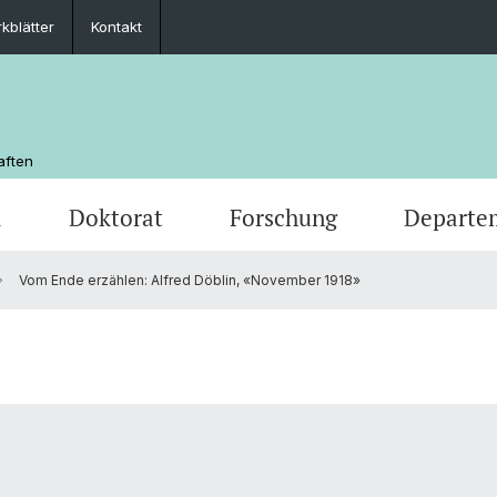
kblätter
Kontakt
aften
m
Doktorat
Forschung
Departe
Vom Ende erzählen: Alfred Döblin, «November 1918»
chaft
Veranstaltungen
Masterstudium
Doktoratsprogramm Literaturwissensch.
Departementsleitung
Newsle
Mobilit
Depar
Medienspiegel
MSG Sprache und Kommunikation
Unterrichtskommissionen
Studie
Scienti
Kontakt