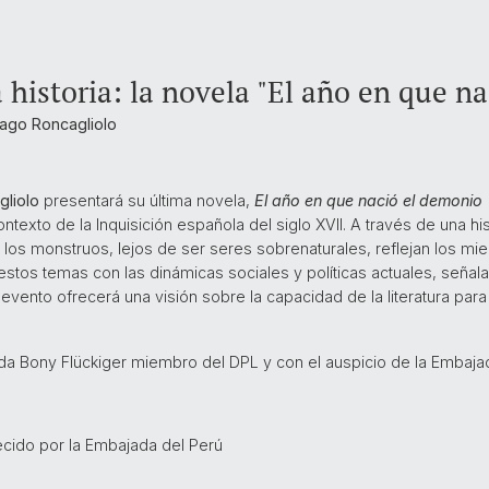
 historia: la novela "El año en que n
iago Roncagliolo
gliolo
presentará su última novela,
El año en que nació el demonio
contexto de la Inquisición española del siglo XVII. A través de una hi
o los monstruos, lejos de ser seres sobrenaturales, reflejan los m
 estos temas con las dinámicas sociales y políticas actuales, señ
evento ofrecerá una visión sobre la capacidad de la literatura par
da Bony Flückiger miembro del DPL y con el auspicio de la Embajad
cido por la Embajada del Perú