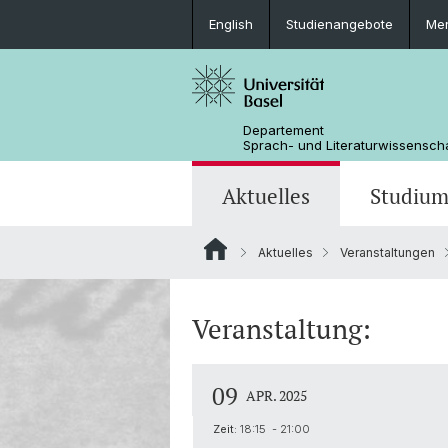
English
Studienangebote
Mer
Departement
Sprach- und Literaturwissensch
Aktuelles
Studiu
Aktuelles
Veranstaltungen
News
Bachelorstudium
Doktoratsprogramm Sprachwissens
Personen
Offene Stellen
MSG Literaturwissenschaft
Departementsverwaltung
Veranstaltung:
Dokumente & Merkblätter
09
APR. 2025
Zeit:
18:15 - 21:00