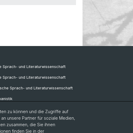
 Sprach- und Literaturwissenschaft
e Sprach- und Literaturwissenschaft
sche Sprach- und Literaturwissenschaft
anistik
ik
en zu können und die Zugriffe auf
n unsere Partner für soziale Medien,
k
aten zusammen, die Sie ihnen
ionen finden Sie in der
pa-Studien