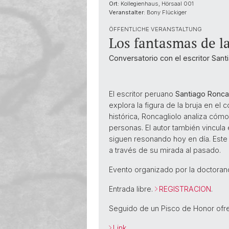
Ort:
Kollegienhaus, Hörsaal 001
Veranstalter:
Bony Flückiger
ÖFFENTLICHE VERANSTALTUNG
Los fantasmas de la
Conversatorio con el escritor Sant
El escritor peruano
Santiago Ronca
explora la figura de la bruja en el 
histórica, Roncagliolo analiza cóm
personas. El autor también vincula
siguen resonando hoy en día. Este 
a través de su mirada al pasado.
Evento organizado por la doctoran
Entrada libre.
REGISTRACION
.
Seguido de un Pisco de Honor ofre
Link