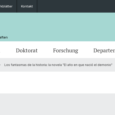
kblätter
Kontakt
aften
m
Doktorat
Forschung
Departe
Los fantasmas de la historia: la novela "El año en que nació el demonio"
chaft
Veranstaltungen
Masterstudium
Doktoratsprogramm Literaturwissensch.
Departementsleitung
Newsle
Mobilit
Depar
Medienspiegel
MSG Sprache und Kommunikation
Unterrichtskommissionen
Studie
Scienti
Kontakt