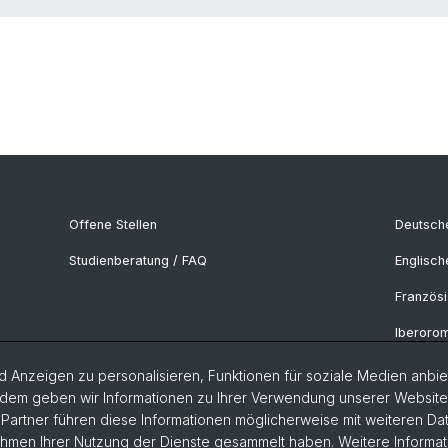
Offene Stellen
Deutsche
Studienberatung / FAQ
Englisch
Französi
Iberorom
Italianist
 Anzeigen zu personalisieren, Funktionen für soziale Medien anbiet
dem geben wir Informationen zu Ihrer Verwendung unserer Website a
Nordisti
artner führen diese Informationen möglicherweise mit weiteren D
Rahmen Ihrer Nutzung der Dienste gesammelt haben. Weitere Informat
Osteuro