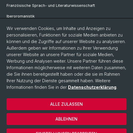
Französische Sprach- und Literaturwissenschaft
Iberoromanistik
Italianistik
Wir verwenden Cookies, um Inhalte und Anzeigen zu
personalisieren, Funktionen für soziale Medien anbieten zu
Nordistik
können und die Zugriffe auf unserer Website zu analysieren.
Außerdem geben wir Informationen zu Ihrer Verwendung
Osteuropa-Studien
unserer Website an unsere Partner für soziale Medien,
Slavic Studies
Werbung und Analysen weiter. Unsere Partner führen diese
Informationen möglicherweise mit weiteren Daten zusammen,
die Sie ihnen bereitgestellt haben oder die sie im Rahmen
Ihrer Nutzung der Dienste gesammelt haben. Weitere
© Universität Basel
Informationen finden Sie in der
Datenschutzerklärung
.
Datenschutzerklärung
Philosophisch-Historische Fakultät
ALLE ZULASSEN
Home
Impressum
ABLEHNEN
Kontakt
Cookies