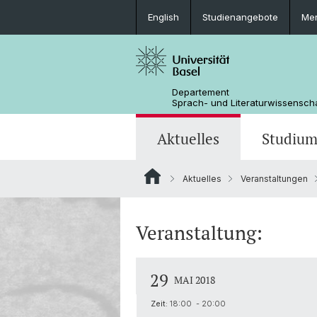
English
Studienangebote
Mer
Departement
Sprach- und Literaturwissensch
Aktuelles
Studiu
Aktuelles
Veranstaltungen
News
Bachelorstudium
Doktoratsprogramm Sprachwissens
Personen
Offene Stellen
MSG Literaturwissenschaft
Departementsverwaltung
Veranstaltung:
Dokumente & Merkblätter
29
MAI 2018
Zeit:
18:00 - 20:00