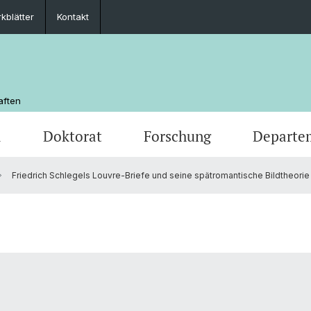
kblätter
Kontakt
aften
m
Doktorat
Forschung
Departe
Friedrich Schlegels Louvre-Briefe und seine spätromantische Bildtheorie
chaft
Veranstaltungen
Masterstudium
Doktoratsprogramm Literaturwissensch.
Departementsleitung
Newsle
Mobilit
Depar
Medienspiegel
MSG Sprache und Kommunikation
Unterrichtskommissionen
Studie
Scienti
Kontakt