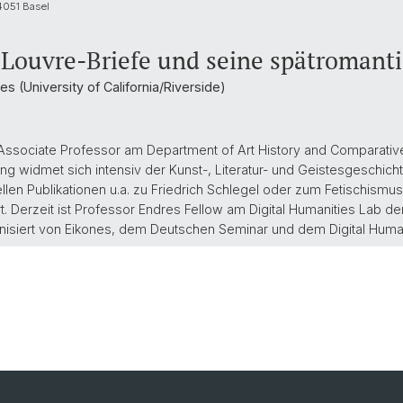
 4051 Basel
s Louvre-Briefe und seine spätromanti
s (University of California/Riverside)
 Associate Professor am Department of Art History and Comparative 
hung widmet sich intensiv der Kunst-, Literatur- und Geistesgeschic
llen Publikationen u.a. zu Friedrich Schlegel oder zum Fetischismu
 Derzeit ist Professor Endres Fellow am Digital Humanities Lab der 
anisiert von Eikones, dem Deutschen Seminar und dem Digital Human