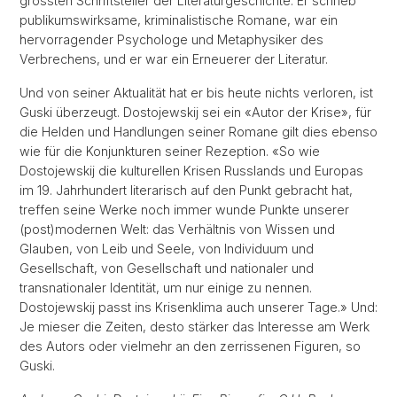
grössten Schriftsteller der Literaturgeschichte: Er schrieb
publikumswirksame, kriminalistische Romane, war ein
hervorragender Psychologe und Metaphysiker des
Verbrechens, und er war ein Erneuerer der Literatur.
Und von seiner Aktualität hat er bis heute nichts verloren, ist
Guski überzeugt. Dostojewskij sei ein «Autor der Krise», für
die Helden und Handlungen seiner Romane gilt dies ebenso
wie für die Konjunkturen seiner Rezeption. «So wie
Dostojewskij die kulturellen Krisen Russlands und Europas
im 19. Jahrhundert literarisch auf den Punkt gebracht hat,
treffen seine Werke noch immer wunde Punkte unserer
(post)modernen Welt: das Verhältnis von Wissen und
Glauben, von Leib und Seele, von Individuum und
Gesellschaft, von Gesellschaft und nationaler und
transnationaler Identität, um nur einige zu nennen.
Dostojewskij passt ins Krisenklima auch unserer Tage.» Und:
Je mieser die Zeiten, desto stärker das Interesse am Werk
des Autors oder vielmehr an den zerrissenen Figuren, so
Guski.