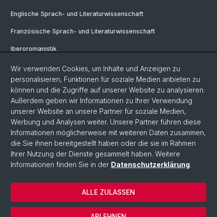
Englische Sprach- und Literaturwissenschaft
Französische Sprach- und Literaturwissenschaft
Iberoromanistik
Italianistik
Wir verwenden Cookies, um Inhalte und Anzeigen zu
personalisieren, Funktionen für soziale Medien anbieten zu
Nordistik
können und die Zugriffe auf unserer Website zu analysieren.
Außerdem geben wir Informationen zu Ihrer Verwendung
Osteuropa-Studien
unserer Website an unsere Partner für soziale Medien,
Slavic Studies
Werbung und Analysen weiter. Unsere Partner führen diese
Informationen möglicherweise mit weiteren Daten zusammen,
die Sie ihnen bereitgestellt haben oder die sie im Rahmen
Ihrer Nutzung der Dienste gesammelt haben. Weitere
© Universität Basel
Informationen finden Sie in der
Datenschutzerklärung
.
Datenschutzerklärung
Philosophisch-Historische Fakultät
ALLE ZULASSEN
Home
Impressum
ABLEHNEN