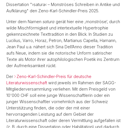
Dissertation "›satura‹ – Monströses Schreiben in Antike und
Aufklärung" den Zeno-Karl-Schindler-Preis 2025.
Unter dem Namen
satura
gerät hier eine ,monströse‘, durch
wilde Mischförmigkeit und intertextuelle Hypertrophie
gekennzeichnete Texttradition in den Blick. In Studien zu
Lucilius, Varro, Horaz, Petron, Martianus Capella, Hamann,
Jean Paul u.a. nähert sich Sina Dell’Anno dieser Tradition
aufs Neue, indem sie die notorische Unform satirischer
Texte als Motor ihrer autophilologischen Poetik ins Zentrum
der Aufmerksamkeit rückt.
Der
Zeno-Karl-Schindler-Preis für deutsche
Literaturwissenschaft
wird jeweils im Rahmen der SAGG-
Mitgliederversammlung verliehen. Mit dem Preisgeld von
10'000 CHF soll eine junge Wissenschaftlerin oder ein
junger Wissenschaftler vornehmlich aus der Schweiz
Unterstützung finden, die oder der mit einer
hervorragenden Leistung auf dem Gebiet der
Literaturwissenschaft oder deren Vermittlung aufgefallen ist
(z. B. durch eine Dissertation oder Habilitation) und dadurch