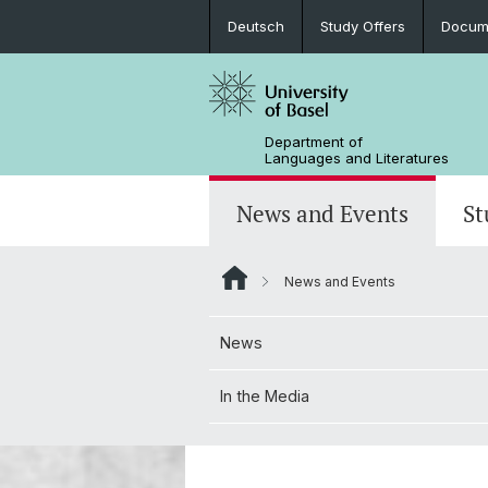
Deutsch
Study Offers
Docume
Department of
Languages and Literatures
News and Events
St
News and Events
News
Bachelor’s Degrees
Doctoral Program in Linguistics
Departmental Assembly
News
In the Media
Student Advisory Service
Scientific Advisory Board
In the Media