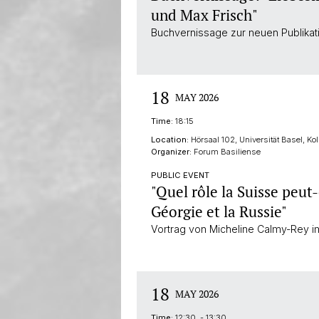
und Max Frisch"
Buchvernissage zur neuen Publikat
18
MAY 2026
Time:
18:15
Location:
Hörsaal 102, Universität Basel, Ko
Organizer:
Forum Basiliense
PUBLIC EVENT
"Quel rôle la Suisse peut
Géorgie et la Russie"
Vortrag von Micheline Calmy-Rey i
18
MAY 2026
Time:
12:30 - 13:30