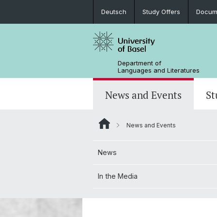
Deutsch
Study Offers
Docume
Department of
Languages and Literatures
News and Events
St
News and Events
News
Bachelor’s Degrees
Doctoral Program in Linguistics
Departmental Assembly
News
In the Media
Student Advisory Service
Scientific Advisory Board
In the Media