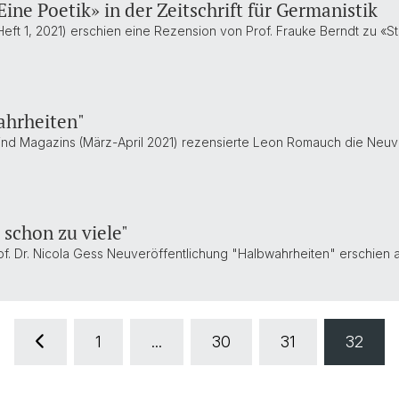
ine Poetik» in der Zeitschrift für Germanistik
 (Heft 1, 2021) erschien eine Rezension von Prof. Frauke Berndt zu «S
hrheiten"
nd Magazins (März-April 2021) rezensierte Leon Romauch die Neuver
 schon zu viele"
. Dr. Nicola Gess Neuveröffentlichung "Halbwahrheiten" erschien a
1
...
30
31
32