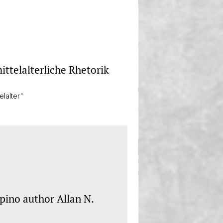
ttelalterliche Rhetorik
lalter"
ppino author Allan N.