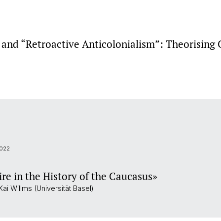
 and “Retroactive Anticolonialism”: Theorising C
.022
e in the History of the Caucasus»
ai Willms (Universität Basel)