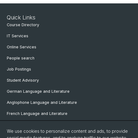
Quick Links
Course Directory
IT Services
Online Services
People search
Job Postings
Student Advisory
German Language and Literature
Anglophone Language and Literature
French Language and Literature
Ibero-Romance Language and Literature
We use cookies to personalize content and ads, to provide
Italian Language and Literature
social media features, and to analyze traffic to our website.