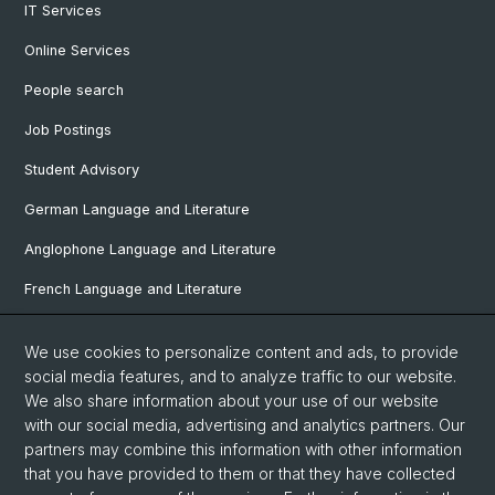
IT Services
Online Services
People search
Job Postings
Student Advisory
German Language and Literature
Anglophone Language and Literature
French Language and Literature
Ibero-Romance Language and Literature
We use cookies to personalize content and ads, to provide
Italian Language and Literature
social media features, and to analyze traffic to our website.
We also share information about your use of our website
Nordic Studies
with our social media, advertising and analytics partners. Our
Eastern European Studies
partners may combine this information with other information
that you have provided to them or that they have collected