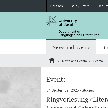
Deutsch
Study Offers
Docume
Department of
Languages and Literatures
News and Events
St
News and Events
Events
News
Bachelor’s Degrees
Doctoral Program in Linguistics
Departmental Assembly
In the Media
Student Advisory Service
Scientific Advisory Board
Event:
04 September 2025
/ Studies
Ringvorlesung «Litera