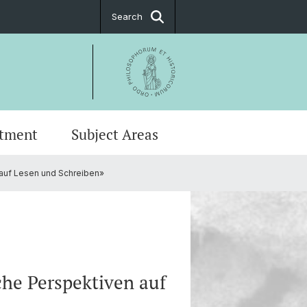
Search
tment
Subject Areas
n auf Lesen und Schreiben»
stings
ge and Communication in Basel
ing Committees
t
sche Perspektiven auf