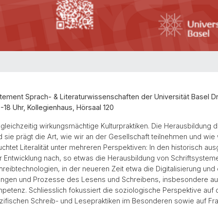
rtement Sprach- & Literaturwissenschaften der Universität Basel D
18 Uhr, Kollegienhaus, Hörsaal 120
leichzeitig wirkungsmächtige Kulturpraktiken. Die Herausbildung de
nd sie prägt die Art, wie wir an der Gesellschaft teilnehmen und wi
chtet Literalität unter mehreren Perspektiven: In den historisch au
rer Entwicklung nach, so etwas die Herausbildung von Schriftsyste
eibtechnologien, in der neueren Zeit etwa die Digitalisierung und d
zungen und Prozesse des Lesens und Schreibens, insbesondere auc
etenz. Schliesslich fokussiert die soziologische Perspektive auf 
ezifischen Schreib- und Lesepraktiken im Besonderen sowie auf Frag