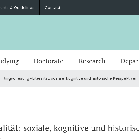
nts & Guidelines
Contact
udying
Doctorate
Research
Depar
Ringvorlesung «Literalität: soziale, kognitive und historische Perspektive
Events
Master’s Degrees
Doctoral Program in Literary Studies
Administration
Job Po
Langua
Teach
Documents & Guidelines
Contac
lität: soziale, kognitive und histori