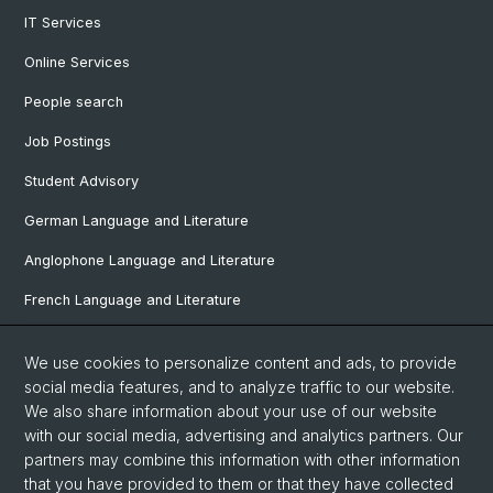
IT Services
Online Services
People search
Job Postings
Student Advisory
German Language and Literature
Anglophone Language and Literature
French Language and Literature
Ibero-Romance Language and Literature
We use cookies to personalize content and ads, to provide
Italian Language and Literature
social media features, and to analyze traffic to our website.
We also share information about your use of our website
Nordic Studies
with our social media, advertising and analytics partners. Our
partners may combine this information with other information
Eastern European Studies
that you have provided to them or that they have collected