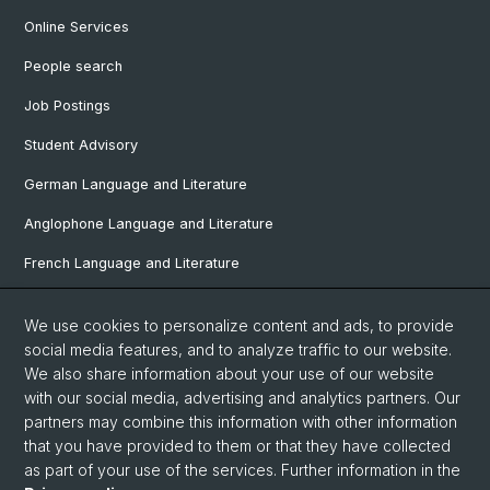
Online Services
People search
Job Postings
Student Advisory
German Language and Literature
Anglophone Language and Literature
French Language and Literature
Ibero-Romance Language and Literature
We use cookies to personalize content and ads, to provide
Italian Language and Literature
social media features, and to analyze traffic to our website.
We also share information about your use of our website
Nordic Studies
with our social media, advertising and analytics partners. Our
Eastern European Studies
partners may combine this information with other information
that you have provided to them or that they have collected
as part of your use of the services. Further information in the