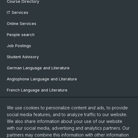
Course Directory
IT Services
Online Services
People search
Job Postings
Student Advisory
German Language and Literature
Anglophone Language and Literature
French Language and Literature
Ibero-Romance Language and Literature
We use cookies to personalize content and ads, to provide
Italian Language and Literature
social media features, and to analyze traffic to our website.
We also share information about your use of our website
Nordic Studies
with our social media, advertising and analytics partners. Our
partners may combine this information with other information
Eastern European Studies