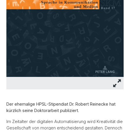
Der ehemalige HPSL-Stipendiat Dr. Robert Reinecke hat
kürzlich seine Doktorarbeit publiziert.
Im Zeitalter der digitalen Automatisierung wird Kreativität die
Gesellschaft von morgen entscheidend gestalten. Dennoch