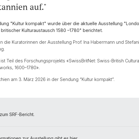
tannien auf."
ung "Kultur kompakt" wurde über die aktuelle Ausstellung "London
britischer Kulturaustausch 1580 –1780" berichtet.
n die Kuratorinnen der Ausstellung Prof. Ina Habermann und Stefan
ng.
 ist Teil des Forschungsprojekts «SwissBritNet: Swiss-British Cultu
orks, 1600–1780».
chien am 3. März 2026 in der Sendung “Kultur kompakt”.
 zum SRF-Bericht.
rmationen zur Ausstellung gibt es hier.