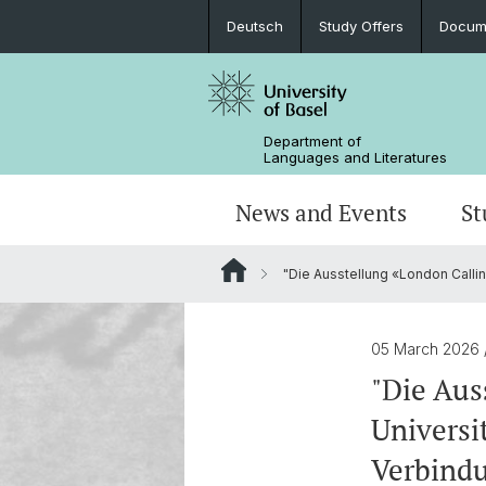
Deutsch
Study Offers
Docume
Department of
Languages and Literatures
News and Events
St
"Die Ausstellung «London Callin
News
Bachelor’s Degrees
Doctoral Program in Linguistics
Departmental Assembly
In the Media
Student Advisory Service
Scientific Advisory Board
05 March 2026
"Die Aus
Universi
Verbind