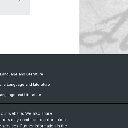
Language and Literature
one Language and Literature
anguage and Literature
omance Language and Literature
o our website. We also share
Language and Literature
rtners may combine this information
 services. Further information in the
tudies