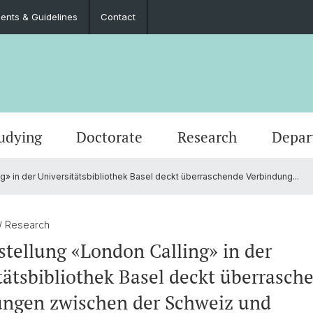
nts & Guidelines
Contact
udying
Doctorate
Research
Depar
g» in der Universitätsbibliothek Basel deckt überraschende Verbindung...
Events
Master’s Degrees
Doctoral Program in Literary Studies
Administration
Job Po
Langua
Teach
Documents & Guidelines
Contac
/ Research
stellung «London Calling» in der
tätsbibliothek Basel deckt überrasch
ungen zwischen der Schweiz und