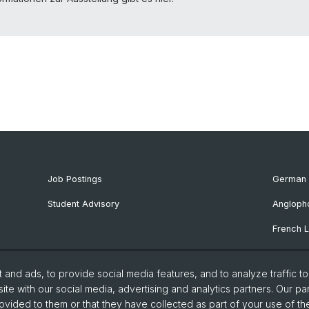
Job Postings
German 
Student Advisory
Angloph
French L
Ibero-R
and ads, to provide social media features, and to analyze traffic t
Italian 
ite with our social media, advertising and analytics partners. Our pa
ovided to them or that they have collected as part of your use of the
Nordic S