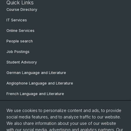
Quick Links
Course Directory
IT Services
Online Services
People search
Job Postings
Student Advisory
German Language and Literature
Anglophone Language and Literature
French Language and Literature
Ibero-Romance Language and Literature
We use cookies to personalize content and ads, to provide
Italian Language and Literature
social media features, and to analyze traffic to our website.
We also share information about your use of our website
Nordic Studies
with our social media, advertising and analytics partners. Our