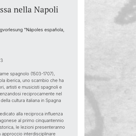
essa nella Napoli
ingvorlesung "Nápoles española,
53
eame spagnolo (1503-1707),
sola iberica, uno scambio che ha
ori, artisti e musicisti spagnoli e
nfluenzandosi reciprocamente nel
della cultura italiana in Spagna
 dedicato alla reciproca influenza
aragonese al primo cinquantennio
torica, le lezioni presenteranno
 approccio interdisciplinare