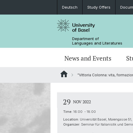
Deutsch
Study Offers
Docume
Department of
Languages and Literatures
News and Events
St
"Vittoria Colonna: vita, formazi
News
Bachelor’s Degrees
Doctoral Program in Linguistics
Departmental Assembly
In the Media
Student Advisory Service
Scientific Advisory Board
29
NOV 2022
Time:
16:00 - 18:00
Location:
Universität Basel, Maiengasse 5
Organizer:
Seminar für Italianistik und Semi