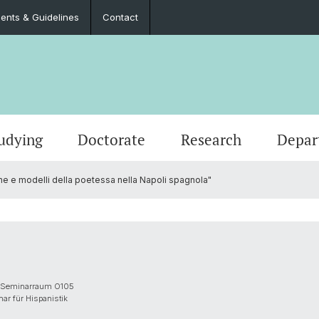
nts & Guidelines
Contact
udying
Doctorate
Research
Depar
one e modelli della poetessa nella Napoli spagnola"
Events
Master’s Degrees
Doctoral Program in Literary Studies
Administration
Job Po
Langua
Teach
Documents & Guidelines
Contac
1, Seminarraum O105
nar für Hispanistik