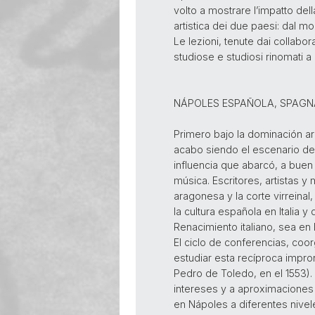
volto a mostrare l’impatto dell
artistica dei due paesi: dal mon
Le lezioni, tenute dai collabora
studiose e studiosi rinomati a 
NÁPOLES ESPAÑOLA, SPAGNA 
Primero bajo la dominación ar
acabo siendo el escenario de 
influencia que abarcó, a buen s
música. Escritores, artistas y
aragonesa y la corte virreinal,
la cultura española en Italia y
Renacimiento italiano, sea e
El ciclo de conferencias, coor
estudiar esta recíproca impron
Pedro de Toledo, en el 1553).
intereses y a aproximaciones 
en Nápoles a diferentes niveles