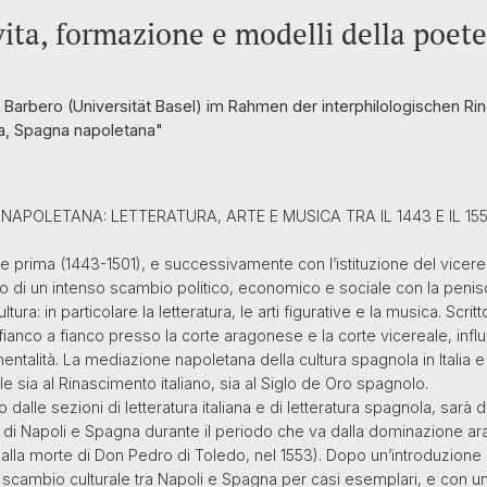
vita, formazione e modelli della poet
a Barbero (Universität Basel) im Rahmen der interphilologischen R
a, Spagna napoletana"
APOLETANA: LETTERATURA, ARTE E MUSICA TRA IL 1443 E IL 15
 prima (1443-1501), e successivamente con l’istituzione del vicer
tro di un intenso scambio politico, economico e sociale con la peni
ultura: in particolare la letteratura, le arti figurative e la musica. Scritt
re fianco a fianco presso la corte aragonese e la corte vicereale, i
 mentalità. La mediazione napoletana della cultura spagnola in Italia e 
sia al Rinascimento italiano, sia al Siglo de Oro spagnolo.
to dalle sezioni di letteratura italiana e di letteratura spagnola, sarà
gno di Napoli e Spagna durante il periodo che va dalla dominazione 
lla morte di Don Pedro di Toledo, nel 1553). Dopo un’introduzione s
o scambio culturale tra Napoli e Spagna per casi esemplari, e con un