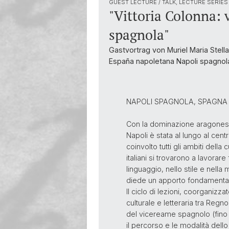
GUEST LECTURE / TALK, LECTURE SERIES
"Vittoria Colonna: 
spagnola"
Gastvortrag von Muriel Maria Stell
España napoletana Napoli spagnol
NAPOLI SPAGNOLA, SPAGNA N
Con la dominazione aragonese
Napoli è stata al lungo al cen
coinvolto tutti gli ambiti della c
italiani si trovarono a lavora
linguaggio, nello stile e nella
diede un apporto fondamentale 
Il ciclo di lezioni, coorganizza
culturale e letteraria tra Re
del vicereame spagnolo (fino a
il percorso e le modalità dell