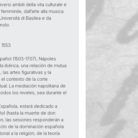
ersi ambiti della vita culturale e
 femminile, dall’arte alla musica.
’Università di Basilea e da
gnolo.
 1553
spañol (1503-1707), Nápoles
a ibérica, una relación de mutua
 las artes figurativas y la
 el contexto de la corte
ectual. La mediación napolitana de
 todos los niveles, sea durante el
 Española, estará dedicado a
añol (hasta la muerte de don
ión, las sesiones responderán a
pacto de la dominación española
ial a la religión, de la teoría