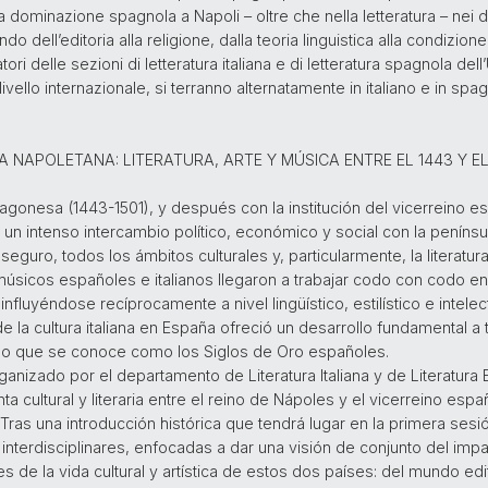
a dominazione spagnola a Napoli – oltre che nella letteratura – nei div
do dell’editoria alla religione, dalla teoria linguistica alla condizione
tori delle sezioni di letteratura italiana e di letteratura spagnola dell
livello internazionale, si terranno alternatamente in italiano e in spa
NAPOLETANA: LITERATURA, ARTE Y MÚSICA ENTRE EL 1443 Y EL
agonesa (1443-1501), y después con la institución del vicerreino e
un intenso intercambio político, económico y social con la penínsul
eguro, todos los ámbitos culturales y, particularmente, la literatura,
 músicos españoles e italianos llegaron a trabajar codo con codo en
 influyéndose recíprocamente a nivel lingüístico, estilístico e intel
 de la cultura italiana en España ofreció un desarrollo fundamental a
n lo que se conoce como los Siglos de Oro españoles.
ganizado por el departamento de Literatura Italiana y de Literatura
ta cultural y literaria entre el reino de Nápoles y el vicerreino esp
 Tras una introducción histórica que tendrá lugar en la primera ses
interdisciplinares, enfocadas a dar una visión de conjunto del im
 de la vida cultural y artística de estos dos países: del mundo editor