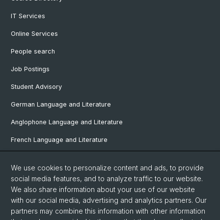
IT Services
Online Services
People search
Job Postings
Student Advisory
German Language and Literature
Anglophone Language and Literature
French Language and Literature
Ibero-Romance Language and Literature
We use cookies to personalize content and ads, to provide
Italian Language and Literature
social media features, and to analyze traffic to our website.
We also share information about your use of our website
Nordic Studies
with our social media, advertising and analytics partners. Our
partners may combine this information with other information
Eastern European Studies