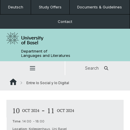
Deutsch
Study Offers
Documents & Guidelines
Contact
Department of
Languages and Literatures
Search
Entre lo Social y lo Digital
-
10
11
OCT 2024
OCT 2024
Time:
14:00 - 18:00
Location:
Kollegienhaus, Uni Basel