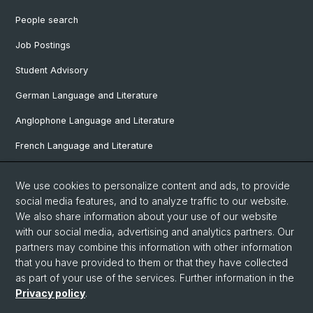
People search
Job Postings
Student Advisory
German Language and Literature
Anglophone Language and Literature
French Language and Literature
Ibero-Romance Language and Literature
We use cookies to personalize content and ads, to provide
Italian Language and Literature
social media features, and to analyze traffic to our website.
We also share information about your use of our website
Nordic Studies
with our social media, advertising and analytics partners. Our
Eastern European Studies
partners may combine this information with other information
that you have provided to them or that they have collected
as part of your use of the services. Further information in the
Privacy policy
.
© University of Basel