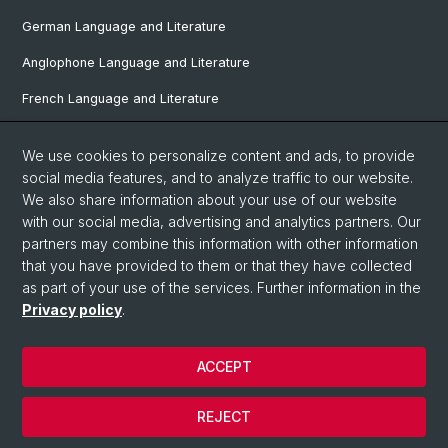
German Language and Literature
Anglophone Language and Literature
French Language and Literature
Ibero-Romance Language and Literature
We use cookies to personalize content and ads, to provide
Italian Language and Literature
social media features, and to analyze traffic to our website.
We also share information about your use of our website
Nordic Studies
with our social media, advertising and analytics partners. Our
Eastern European Studies
partners may combine this information with other information
that you have provided to them or that they have collected
as part of your use of the services. Further information in the
Privacy policy
.
© University of Basel
Privacy Policy
ACCEPT
Faculty of Humanities and Social Sciences
Home
REJECT
Legal Notice